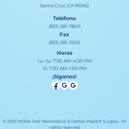
Santa Cruz, CA 95062
Teléfono
(831) 281-7800
Fax
(831) 281-3500
Horas
Lu–Ju:
7:30 AM–4:30 PM
Vi:
7:30 AM–1:00 PM
¡Síganos!
©
2026
MOSA Oral Maxillofacial & Dental Implant Surgery
.
All
rights reserved.